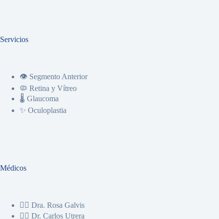
Servicios
👁️
Segmento Anterior
🦠
Retina y Vítreo
🌡️
Glaucoma
✨
Oculoplastia
Médicos
👩‍⚕️
Dra. Rosa Galvis
👨‍⚕️
Dr. Carlos Utrera