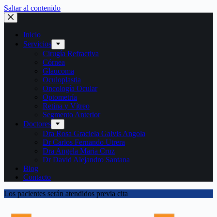
Saltar al contenido
Inicio
Servicios
Cirugía Refractiva
Córnea
Glaucoma
Oculoplastia
Oncología Ocular
Optometría
Retina y Vítreo
Segmento Anterior
Doctores
Dra Rosa Graciela Galvis Angola
Dr Carlos Fernando Utrera
Dra Angela Maria Cruz
Dr David Alejandro Santana
Blog
Contacto
Los pacientes serán atendidos previa cita