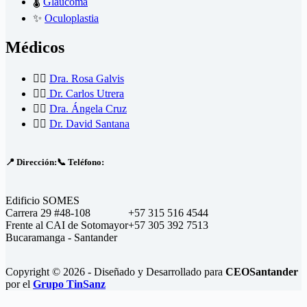
🌡️
Glaucoma
✨
Oculoplastia
Médicos
👩‍⚕️
Dra. Rosa Galvis
👨‍⚕️
Dr. Carlos Utrera
👩‍⚕️
Dra. Ángela Cruz
👨‍⚕️
Dr. David Santana
📍
Dirección:
📞
Teléfono
:
Edificio SOMES
Carrera 29 #48-108
+57 315 516 4544
Frente al CAI de Sotomayor
+57 305 392 7513
Bucaramanga - Santander
Copyright © 2026 - Diseñado y Desarrollado para
CEOSantander
por el
Grupo TinSanz